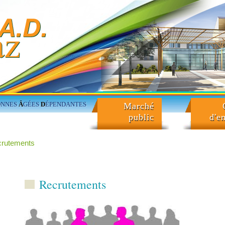
ONNES
Â
GÉES
D
ÉPENDANTES
Marché
public
d'e
rutements
Recrutements