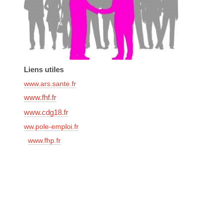
Liens utiles
www.ars.sante.fr
www.fhf.fr
www.cdg18.fr
ww.pole-emploi.fr
www.fhp.fr