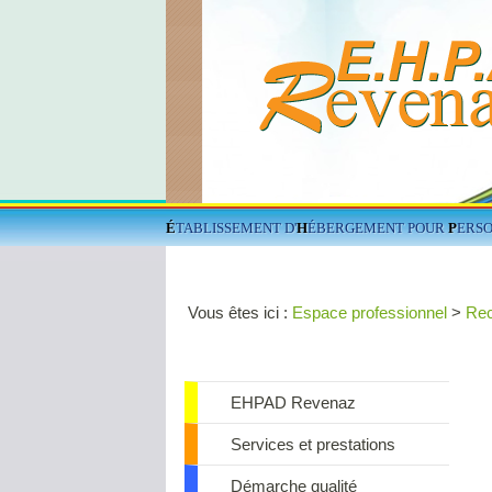
É
TABLISSEMENT D'
H
ÉBERGEMENT POUR
P
ERS
Vous êtes ici :
Espace professionnel
>
Rec
EHPAD Revenaz
Services et prestations
Démarche qualité